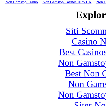
Non Gamstop Casino
Non Gamstop Casinos 2025 UK
Non G
Explore
Siti Scom
Casino 
Best Casino
Non Gamstop
Best Non 
Non Gams
Non Gamstop
Sites N