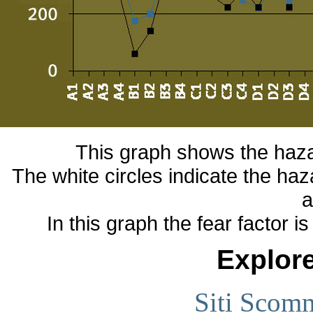
This graph shows the hazar
The white circles indicate the haz
a
In this graph the fear factor i
Explore
Siti Scom