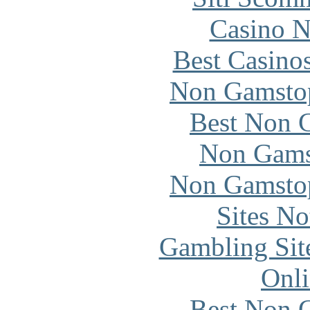
Casino 
Best Casino
Non Gamstop
Best Non 
Non Gams
Non Gamstop
Sites N
Gambling Sit
Onli
Best Non 