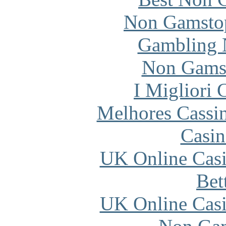
Non Gamstop
Gambling 
Non Gams
I Migliori
Melhores Cassi
Casin
UK Online Cas
Bet
UK Online Cas